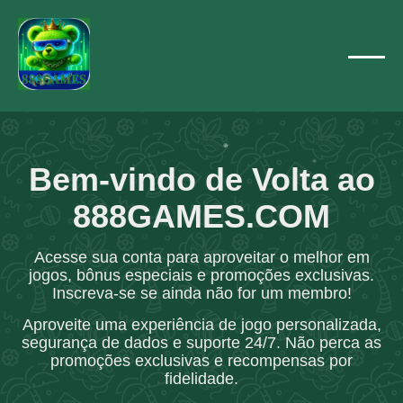
❄
❄
❄
❄
❄
❄
❄
Bem-vindo de Volta ao
❄
❄
888GAMES.COM
Acesse sua conta para aproveitar o melhor em
jogos, bônus especiais e promoções exclusivas.
Inscreva-se se ainda não for um membro!
Aproveite uma experiência de jogo personalizada,
segurança de dados e suporte 24/7. Não perca as
promoções exclusivas e recompensas por
fidelidade.