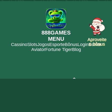
888GAMES
MENU
Aproveite
o bônus
Cassino
Slots
Jogos
Esporte
Bônus
Login
Baixar
Aviator
Fortune Tiger
Blog
BÔNUS DE 100
+ 75