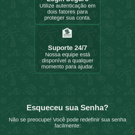
Utilize autenticação em
dois fatores para
proteger sua conta.
🏦
Suporte 24/7
Nossa equipe está
disponível a qualquer
momento para ajudar.
Esqueceu sua Senha?
Não se preocupe! Você pode redefinir sua senha
facilmente: