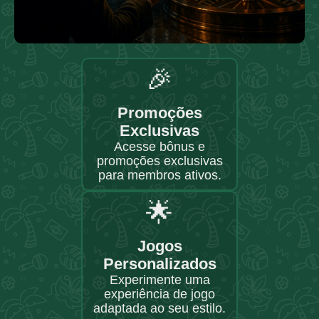
🎉
Promoções
Exclusivas
Acesse bônus e
promoções exclusivas
para membros ativos.
🌟
Jogos
Personalizados
Experimente uma
experiência de jogo
adaptada ao seu estilo.